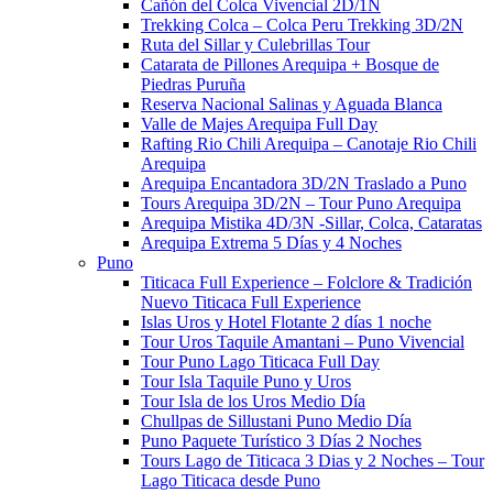
Cañón del Colca Vivencial 2D/1N
Trekking Colca – Colca Peru Trekking 3D/2N
Ruta del Sillar y Culebrillas Tour
Catarata de Pillones Arequipa + Bosque de
Piedras Puruña
Reserva Nacional Salinas y Aguada Blanca
Valle de Majes Arequipa Full Day
Rafting Rio Chili Arequipa – Canotaje Rio Chili
Arequipa
Arequipa Encantadora 3D/2N Traslado a Puno
Tours Arequipa 3D/2N – Tour Puno Arequipa
Arequipa Mistika 4D/3N -Sillar, Colca, Cataratas
Arequipa Extrema 5 Días y 4 Noches
Puno
Titicaca Full Experience – Folclore & Tradición
Nuevo Titicaca Full Experience
Islas Uros y Hotel Flotante 2 días 1 noche
Tour Uros Taquile Amantani​ – Puno Vivencial
Tour Puno Lago Titicaca Full Day
Tour Isla Taquile Puno y Uros
Tour Isla de los Uros Medio Día
Chullpas de Sillustani Puno Medio Día
Puno Paquete Turístico 3 Días 2 Noches
Tours Lago de Titicaca 3 Dias y 2 Noches – Tour
Lago Titicaca desde Puno