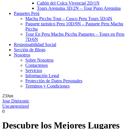
Cañón del Colca Vivencial 2D/1N
Tours Arequipa 3D/2N – Tour Puno Arequipa
Paquetes Perú
Machu Picchu Tour – Cusco Peru Tours 5D/4N
Paquete turistico Peru 10D/9N – Paquete Peru Machu
Picchu
Tour En Peru Machu Picchu Paquetes – Tours en Peru
7D/6N
Responsabilidad Social
Sección de Blogs
Nosotros
Sobre Nosotros
Contactenos
Servicios
Información Legal
Protección de Datos Personales
Terminos y Condiciones
23
Jun
Jose Digixonic
Uncategorized
0
Descubre los Mejores Lugares