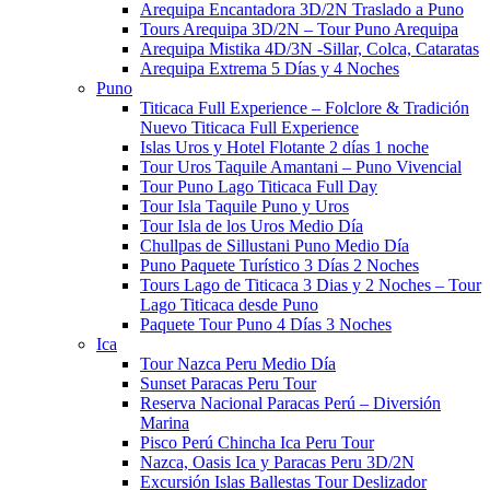
Arequipa Encantadora 3D/2N Traslado a Puno
Tours Arequipa 3D/2N – Tour Puno Arequipa
Arequipa Mistika 4D/3N -Sillar, Colca, Cataratas
Arequipa Extrema 5 Días y 4 Noches
Puno
Titicaca Full Experience – Folclore & Tradición
Nuevo Titicaca Full Experience
Islas Uros y Hotel Flotante 2 días 1 noche
Tour Uros Taquile Amantani​ – Puno Vivencial
Tour Puno Lago Titicaca Full Day
Tour Isla Taquile Puno y Uros
Tour Isla de los Uros Medio Día
Chullpas de Sillustani Puno Medio Día
Puno Paquete Turístico 3 Días 2 Noches
Tours Lago de Titicaca 3 Dias y 2 Noches – Tour
Lago Titicaca desde Puno
Paquete Tour Puno 4 Días 3 Noches
Ica
Tour Nazca Peru Medio Día
Sunset Paracas Peru Tour
Reserva Nacional Paracas Perú – Diversión
Marina
Pisco Perú Chincha Ica Peru Tour
Nazca, Oasis Ica y Paracas Peru 3D/2N
Excursión Islas Ballestas Tour Deslizador