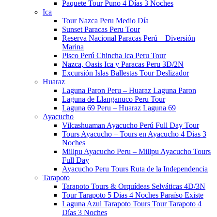
Paquete Tour Puno 4 Días 3 Noches
Ica
Tour Nazca Peru Medio Día
Sunset Paracas Peru Tour
Reserva Nacional Paracas Perú – Diversión
Marina
Pisco Perú Chincha Ica Peru Tour
Nazca, Oasis Ica y Paracas Peru 3D/2N
Excursión Islas Ballestas Tour Deslizador
Huaraz
Laguna Paron Peru – Huaraz Laguna Paron
Laguna de Llanganuco Peru Tour
Laguna 69 Peru – Huaraz Laguna 69
Ayacucho
Vilcashuaman Ayacucho Perú Full Day Tour
Tours Ayacucho – Tours en Ayacucho 4 Dias 3
Noches
Millpu Ayacucho Peru – Millpu Ayacucho Tours
Full Day
Ayacucho Peru Tours Ruta de la Independencia
Tarapoto
Tarapoto Tours & Orquídeas Selváticas 4D/3N
Tour Tarapoto 5 Dias 4 Noches​​ Paraíso Existe
Laguna Azul Tarapoto Tours​ Tour Tarapoto 4
Días 3 Noches​​