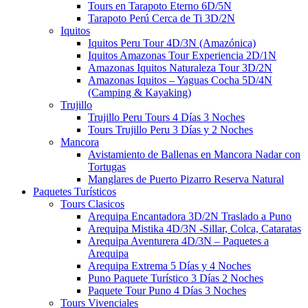
Tours en Tarapoto Eterno 6D/5N
Tarapoto Perú Cerca de Ti 3D/2N
Iquitos
Iquitos Peru Tour 4D/3N (Amazónica)
Iquitos Amazonas Tour Experiencia 2D/1N
Amazonas Iquitos Naturaleza Tour 3D/2N
Amazonas Iquitos – Yaguas Cocha 5D/4N
(Camping & Kayaking)
Trujillo
Trujillo Peru Tours​ 4 Días 3 Noches
Tours Trujillo Peru 3 Días y 2 Noches
Mancora
Avistamiento de Ballenas en Mancora Nadar con
Tortugas
Manglares de Puerto Pizarro Reserva Natural
Paquetes Turísticos
Tours Clasicos
Arequipa Encantadora 3D/2N Traslado a Puno
Arequipa Mistika 4D/3N -Sillar, Colca, Cataratas
Arequipa Aventurera 4D/3N – Paquetes a
Arequipa
Arequipa Extrema 5 Días y 4 Noches
Puno Paquete Turístico 3 Días 2 Noches
Paquete Tour Puno 4 Días 3 Noches
Tours Vivenciales