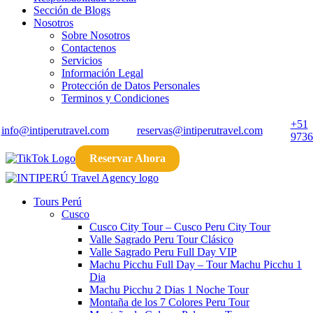
Sección de Blogs
Nosotros
Sobre Nosotros
Contactenos
Servicios
Información Legal
Protección de Datos Personales
Terminos y Condiciones
+51
info@intiperutravel.com
reservas@intiperutravel.com
9736
Reservar Ahora
Tours Perú
Cusco
Cusco City Tour​ – Cusco Peru City Tour​
Valle Sagrado Peru Tour Clásico
Valle Sagrado Peru Full Day VIP
Machu Picchu Full Day – Tour Machu Picchu 1
Dia
Machu Picchu 2 Dias 1 Noche​ Tour
Montaña de los 7 Colores Peru​ Tour