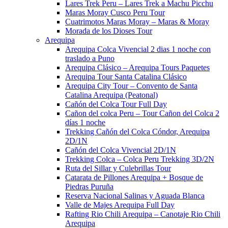
Lares Trek Peru – Lares Trek a Machu Picchu​
Maras Moray Cusco Peru Tour
Cuatrimotos Maras Moray – Maras & Moray
Morada de los Dioses Tour
Arequipa
Arequipa Colca Vivencial 2 dias 1 noche con
traslado a Puno
Arequipa Clásico – Arequipa Tours Paquetes​
Arequipa Tour Santa Catalina Clásico
Arequipa City Tour – Convento de Santa
Catalina Arequipa (Peatonal)
Cañón del Colca Tour Full Day
Cañon del colca Peru – Tour Cañon del Colca 2
días 1 noche
Trekking Cañón del Colca Cóndor, Arequipa
2D/1N
Cañón del Colca Vivencial 2D/1N
Trekking Colca – Colca Peru Trekking 3D/2N
Ruta del Sillar y Culebrillas Tour
Catarata de Pillones Arequipa + Bosque de
Piedras Puruña
Reserva Nacional Salinas y Aguada Blanca
Valle de Majes Arequipa Full Day
Rafting Rio Chili Arequipa – Canotaje Rio Chili
Arequipa