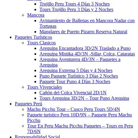
Trujillo Peru Tours​ 4 Días 3 Noches
Tours Trujillo Peru 3 Días y 2 Noches
Mancora
Avistamiento de Ballenas en Mancora Nadar con
Tortugas
Manglares de Puerto Pizarro Reserva Natural
Paquetes Turísticos
Tours Clasicos
Arequipa Encantadora 3D/2N Traslado a Puno
Arequipa Mistika 4D/3N -Sillar, Colca, Cataratas
Arequipa Aventurera 4D/3N – Paquetes a
Arequipa
Arequipa Extrema 5 Días y 4 Noches
Puno Paquete Turístico 3 Días 2 Noches
Paquete Tour Puno 4 Días 3 Noches
Tours Vivenciales
Cañón del Colca Vivencial 2D/1N
Tours Arequipa 3D/2N – Tour Puno Arequipa
Paquetes Perú
Machu Picchu Tour – Cusco Peru Tours 5D/4N
Paquete turistico Peru 10D/9N – Paquete Peru Machu
Picchu
Tour En Peru Machu Picchu Paquetes – Tours en Peru
7D/6N
Responsabilidad Social