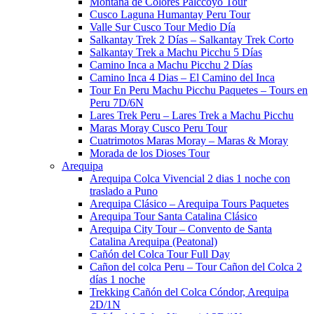
Montaña de Colores Palccoyo​ Tour
Cusco Laguna Humantay Peru Tour
Valle Sur Cusco Tour​ Medio Día
Salkantay Trek 2 Días – Salkantay Trek Corto
Salkantay Trek a Machu Picchu 5 Días
Camino Inca a Machu Picchu 2 Días
Camino Inca 4 Dias – El Camino del Inca​
Tour En Peru Machu Picchu Paquetes – Tours en
Peru 7D/6N
Lares Trek Peru – Lares Trek a Machu Picchu​
Maras Moray Cusco Peru Tour
Cuatrimotos Maras Moray – Maras & Moray
Morada de los Dioses Tour
Arequipa
Arequipa Colca Vivencial 2 dias 1 noche con
traslado a Puno
Arequipa Clásico – Arequipa Tours Paquetes​
Arequipa Tour Santa Catalina Clásico
Arequipa City Tour – Convento de Santa
Catalina Arequipa (Peatonal)
Cañón del Colca Tour Full Day
Cañon del colca Peru – Tour Cañon del Colca 2
días 1 noche
Trekking Cañón del Colca Cóndor, Arequipa
2D/1N