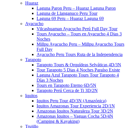
Huaraz
Laguna Paron Peru – Huaraz Laguna Paron
Laguna de Llanganuco Peru Tour
Laguna 69 Peru – Huaraz Laguna 69
Ayacucho
Vilcashuaman Ayacucho Perú Full Day Tour
Tours Ayacucho – Tours en Ayacucho 4 Dias 3
Noches
Millpu Ayacucho Peru – Millpu Ayacucho Tours
Full Day
Ayacucho Peru Tours Ruta de la Independencia
Tarapoto
Tarapoto Tours & Orquídeas Selváticas 4D/3N
Tour Tarapoto 5 Dias 4 Noches​​ Paraíso Existe
Laguna Azul Tarapoto Tours​ Tour Tarapoto 4
Días 3 Noches​​
Tours en Tarapoto Eterno 6D/5N
Tarapoto Perú Cerca de Ti 3D/2N
Iquitos
Iquitos Peru Tour 4D/3N (Amazónica)
Iquitos Amazonas Tour Experiencia 2D/1N
Amazonas Iquitos Naturaleza Tour 3D/2N
Amazonas Iquitos – Yaguas Cocha 5D/4N
(Camping & Kayaking)
Trujillo