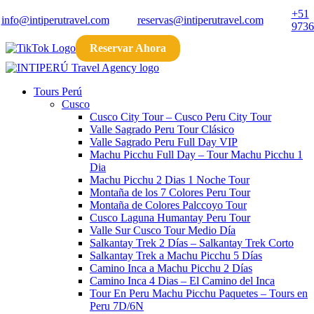
+51
info@intiperutravel.com
reservas@intiperutravel.com
9736
Reservar Ahora
Tours Perú
Cusco
Cusco City Tour​ – Cusco Peru City Tour​
Valle Sagrado Peru Tour Clásico
Valle Sagrado Peru Full Day VIP
Machu Picchu Full Day – Tour Machu Picchu 1
Dia
Machu Picchu 2 Dias 1 Noche​ Tour
Montaña de los 7 Colores Peru​ Tour
Montaña de Colores Palccoyo​ Tour
Cusco Laguna Humantay Peru Tour
Valle Sur Cusco Tour​ Medio Día
Salkantay Trek 2 Días – Salkantay Trek Corto
Salkantay Trek a Machu Picchu 5 Días
Camino Inca a Machu Picchu 2 Días
Camino Inca 4 Dias – El Camino del Inca​
Tour En Peru Machu Picchu Paquetes – Tours en
Peru 7D/6N