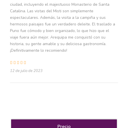
ciudad, incluyendo el majestuoso Monasterio de Santa
Transporte Turístico
Catalina. Las vistas del Misti son simplemente
Entrada a Monasterio Santa Catalina
espectaculares. Además, la visita a la campiña y sus
hermosos paisajes fue un verdadero deleite. El traslado a
Entrada a Cúpula San Ignacio de Loyola
Puno fue cómodo y bien organizado, lo que hizo que el
Traslado de Chivay a Puno
viaje fuera aún mejor. Arequipa me conquistó con su
historia, su gente amable y su deliciosa gastronomía.
Guía Oficial de Turismo
¡Definitivamente lo recomiendo!
1 noche de Hotel Arequipa ciudad
1 noche de Bungalos (oasis de Sangalle)
12 de julio de 2023
Alimentación dentro del cañon
2 desayunos
Botiquín de primeros auxilios
Precio no incluye
Precio