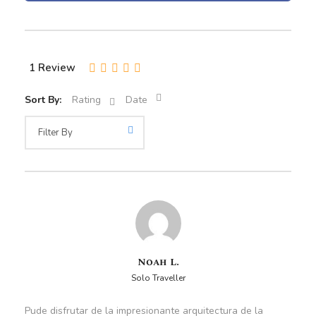
paradas en miradores para observar volcanes, paisajes
andinos y fauna local.
1 Review
Partida
Sort By:
Rating
Date
Hotel Arequipa
Hora de salida
7:00 a.m
Noah L.
El precio incluye
Solo Traveller
Pude disfrutar de la impresionante arquitectura de la
Recojo del Aeropuerto/Hotel