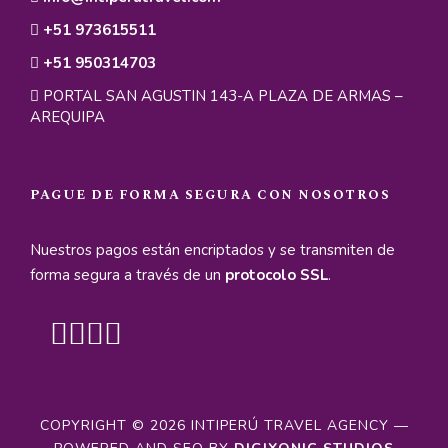
+51 973615511
Distancia recorrida:
10 km (6.2 millas)
Altitud más alta:
2,335 m (7,660 pies)
+51 950314703
Altitud más baja:
2,335 m (7,660 pies)
PORTAL SAN AGUSTIN 143-A PLAZA DE ARMAS –
AREQUIPA
Dificultad:
Fácil, recorrido a pie.
Dia 2
Arequipa - Valle del Colca -
PAGUE DE FORMA SEGURA CON NOSOTROS
Trekking San Juan de Chuccho
Nuestros pagos están encriptados y se transmiten de
Dia 3
Oasis de Sangalle - Cabanaconde
forma segura a través de un
protocolo SSL
.
- Chivay - Puno
COPYRIGHT © 2026 INTIPERÚ TRAVEL AGENCY —