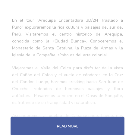
En el tour “Arequipa Encantadora 3D/2N Traslado a
Puno” exploraremos la rica cultura y paisajes del sur del
Perú. Visitaremos el centro histórico de Arequipa,
conocida como la «Ciudad Blanca». Conoceremos el
Monasterio de Santa Catalina, la Plaza de Armas y la
Iglesia de la Compañía, símbolos del arte colonial.
Viajaremos al Valle del Colca para disfrutar de la vista
del Cañón del Colca y el vuelo de cóndores en la Cruz
del Cóndor. Luego, haremos trekking hacia San Juan de
Chuccho, rodeados de hermosos paisajes y flora
autóctona. Pasaremos la noche en el Oasis de Sangalle,
disfrutando de su tranquilidad y naturaleza.
Ascenderemos al pueblo de Cabanaconde. Luego, nos
relajaremos en los baños termales de Puye o Chacapi
READ MORE
antes de partir hacia Puno. Durante el trayecto, haremos