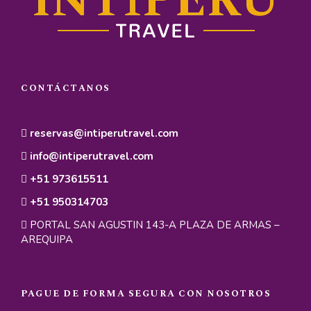
arqueológico revela la sofisticación
arquitectónica de una civilización anterior al
Imperio Inca.
Visita a Andahuaylillas (3,122 m)
CONTÁCTANOS
Finalizaremos el recorrido en el pueblo de
Andahuaylillas, donde visitaremos la famosa
Iglesia de San Pedro Apóstol, conocida como la
reservas@intiperutravel.com
«Capilla Sixtina de América». Admiraremos su
info@intiperutravel.com
estilo barroco con frescos, retablos dorados y
+51 973615511
obras de la escuela cusqueña del siglo XVII.
Aprenderemos sobre su historia y la influencia
+51 950314703
religiosa en la región. Tendremos tiempo libre
PORTAL SAN AGUSTIN 143-A PLAZA DE ARMAS –
para explorar la Plaza de Armas del pueblo
AREQUIPA
antes de retornar a la ciudad de Cusco.
Estadísticas del Día:
PAGUE DE FORMA SEGURA CON NOSOTROS
Distancia recorrida: 45 km / 28 millas.