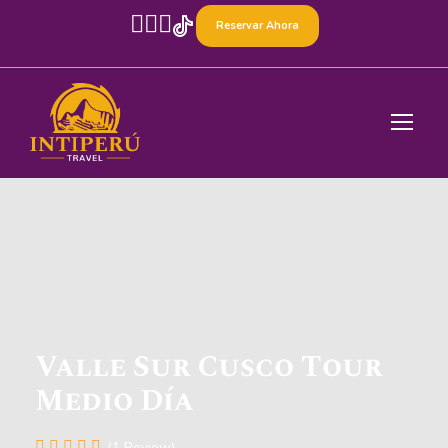
Reservar Ahora
Valle Sur Cusco Tour​
Medio Día
(1 Review)