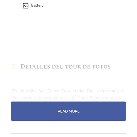
Gallery
Detalles del tour de fotos
En el Valle Sur Cusco Tour Medio Día, visitaremos el
fascinante sitio arqueológico de Tipón. Exploraremos sus
terrazas agrícolas, canales de agua y arquitectura pre
READ MORE
inca. Disfrutaremos de vistas espectaculares y
aprenderemos sobre el
sistema hidráulico inca
.
Luego, conoceremos el antiguo sitio arqueológico de