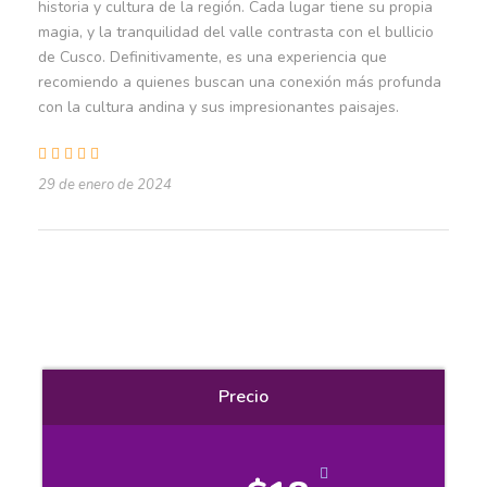
historia y cultura de la región. Cada lugar tiene su propia
Hora de salida
magia, y la tranquilidad del valle contrasta con el bullicio
de Cusco. Definitivamente, es una experiencia que
9:00 a.m
recomiendo a quienes buscan una conexión más profunda
con la cultura andina y sus impresionantes paisajes.
El precio incluye
29 de enero de 2024
Transporte turístico ida y vuelta desde Cusco.
Recojo de su Hotel en Cusco.
Guía turístico profesional bilingüe
(español/inglés).
Ingreso al sitio arqueológico de Tipón.
Ingreso al sitio arqueológico de Piquillacta.
Precio
Ingreso a la Iglesia de San Pedro Apóstol en
Andahuaylillas.