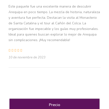
espejos de agua y observar aves como flamencos.
Este paquete fue una excelente manera de descubrir
Después, visitaremos las Aguas Termales de Lojen y el
Arequipa en poco tiempo. La mezcla de historia, naturaleza
Mini Volcán de Lojen.
y aventura fue perfecta. Destacan la visita al Monasterio
de Santa Catalina y el tour al Cañón del Colca. La
Explorando paisajes únicos y
naturales de Arequipa
organización fue impecable y los guías muy profesionales.
Ideal para quienes buscan explorar lo mejor de Arequipa
Podremos visitar el pueblo de Pampa de Arrieros.
sin complicaciones. ¡Muy recomendable!
Pasaremos por la Reserva Nacional Salinas y Aguada
Blanca y haremos una caminata por el Bosque de Piedras
de Puruña, un misterioso paisaje de columnas pétreas.
10 de noviembre de 2023
Finalizaremos nuestra aventura en las Cataratas de
Pillones, donde disfrutaremos de vistas fascinantes y
tiempo para relajarnos antes de regresar a Arequipa.
Partida
Precio