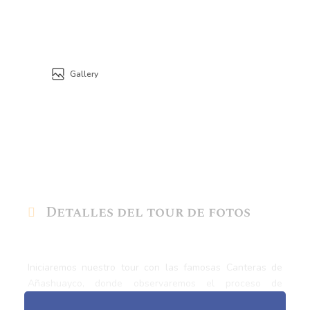
Gallery
Detalles del tour de fotos
Iniciaremos nuestro tour con las famosas Canteras de
Añashuayco, donde observaremos el proceso de
extracción de sillar blanco. También veremos un