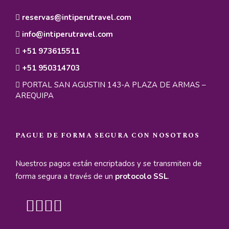
Toalla ligera para las termas y lagunas.
reservas@intiperutravel.com
Barritas energéticas, frutas secas o frutos secos
info@intiperutravel.com
para mantener la energía durante las caminatas.
+51 973615511
+51 950314703
PORTAL SAN AGUSTIN 143-A PLAZA DE ARMAS –
AREQUIPA
Intinerario
PAGUE DE FORMA SEGURA CON NOSOTROS
Dia 1
Ruta del Sillar y Caminata
Nuestros pagos están encriptados y se transmiten de
Quebrada de Culebrillas
forma segura a través de un
protocolo SSL
.
Iniciaremos el tour a las 08:50 am con el recojo
desde su hotel en Arequipa. Nos dirigiremos al
distrito de Cerro Colorado, donde visitaremos las