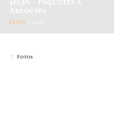
4D/3N – Paquetes a
Arequipa
(1 Review)
Fotos