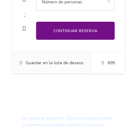
Botiquín de primeros auxilios
Traslado del hotel al aeropuerto.
Precio no incluye
Alimentación.
Guardar en la lista de deseos
695
Propinas.
Otros gastos personales.
Entradas a sitios no mencionados en el itinerario.
Servicios adicionales.
¿Tienes una pregunta?
No dudes en llamarnos. Somos un equipo experto
Complemento
y estaremos encantados de hablar con usted.
Ropa ligera para el día y ropa abrigada para la