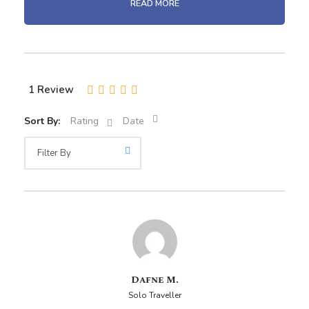
READ MORE
impresionante tallado en un farallón, que reproduce el
frontis de la Iglesia de la Compañía de Jesús. Después,
caminaremos por la enigmática Quebrada de Culebrillas,
donde encontraremos petroglifos al final del recorrido.
Viajaremos hacia Chivay por la carretera de Yura para
1 Review
disfrutar de un delicioso desayuno. Continuaremos hacia
la Cruz del Cóndor, desde donde apreciaremos el vuelo
Sort By:
Rating
Date
de los cóndores y el impresionante Cañón del Colca. Nos
detendremos en los miradores de Antahuilque y
Choquetico para observar la belleza de los paisajes
preincaicos e incaicos. Visitaremos los baños termales
antes de retornar a Chivay.
Conoceremos el Mirador de Volcanes para contemplar
los volcanes Chachani, Misti y Pichu Pichu. Nos
dirigiremos luego a la Reserva Nacional de Salinas y
Aguada Blanca, donde observaremos llamas, alpacas y
Dafne M.
vicuñas en su hábitat natural. En la Laguna de Salinas,
Solo Traveller
disfrutaremos de la oportunidad de fotografiar los