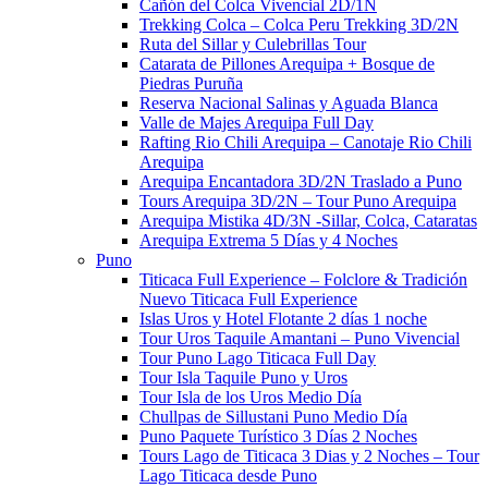
Cañón del Colca Vivencial 2D/1N
Trekking Colca – Colca Peru Trekking 3D/2N
Ruta del Sillar y Culebrillas Tour
Catarata de Pillones Arequipa + Bosque de
Piedras Puruña
Reserva Nacional Salinas y Aguada Blanca
Valle de Majes Arequipa Full Day
Rafting Rio Chili Arequipa – Canotaje Rio Chili
Arequipa
Arequipa Encantadora 3D/2N Traslado a Puno
Tours Arequipa 3D/2N – Tour Puno Arequipa
Arequipa Mistika 4D/3N -Sillar, Colca, Cataratas
Arequipa Extrema 5 Días y 4 Noches
Puno
Titicaca Full Experience – Folclore & Tradición
Nuevo Titicaca Full Experience
Islas Uros y Hotel Flotante 2 días 1 noche
Tour Uros Taquile Amantani​ – Puno Vivencial
Tour Puno Lago Titicaca Full Day
Tour Isla Taquile Puno y Uros
Tour Isla de los Uros Medio Día
Chullpas de Sillustani Puno Medio Día
Puno Paquete Turístico 3 Días 2 Noches
Tours Lago de Titicaca 3 Dias y 2 Noches – Tour
Lago Titicaca desde Puno