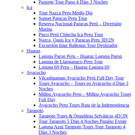
Paquete Tour Puno 4 Días 3 Noches
Ica
Tour Nazca Peru Medio Día
Sunset Paracas Peru Tour
Reserva Nacional Paracas Perú – Diversión
Marina
Pisco Perú Chincha Ica Peru Tour
Nazca, Oasis Ica y Paracas Peru 3D/2N
Excursión Islas Ballestas Tour Deslizador
Huaraz
Laguna Paron Peru – Huaraz Laguna Paron
Laguna de Llanganuco Peru Tour
Laguna 69 Peru – Huaraz Laguna 69
Ayacucho
Vilcashuaman Ayacucho Perú Full Day Tour
Tours Ayacucho – Tours en Ayacucho 4 Dias 3
Noches
Millpu Ayacucho Peru – Millpu Ayacucho Tours
Full Day
Ayacucho Peru Tours Ruta de la Independencia
Tarapoto
Tarapoto Tours & Orquídeas Selváticas 4D/3N
Tour Tarapoto 5 Dias 4 Noches​​ Paraíso Existe
Laguna Azul Tarapoto Tours​ Tour Tarapoto 4
Días 3 Noches​​