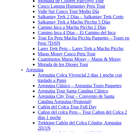
Montaña de Colores Palccoyo​ Tour
Cusco Laguna Humantay Peru Tour
Valle Sur Cusco Tour​ Medio Día
Salkantay Trek 2 Días – Salkantay Trek Corto
Salkantay Trek a Machu Picchu 5 Días
Camino Inca a Machu Picchu 2 Días
Camino Inca 4 Dias – El Camino del Inca​
Tour En Peru Machu Picchu Paquetes – Tours en
Peru 7D/6N
Lares Trek Peru – Lares Trek a Machu Picchu​
Maras Moray Cusco Peru Tour
Cuatrimotos Maras Moray – Maras & Moray
Morada de los Dioses Tour
Arequipa
Arequipa Colca Vivencial 2 dias 1 noche con
traslado a Puno
Arequipa Clásico – Arequipa Tours Paquetes​
Arequipa Tour Santa Catalina Clásico
Arequipa City Tour – Convento de Santa
Catalina Arequipa (Peatonal)
Cañón del Colca Tour Full Day
Cañon del colca Peru – Tour Cañon del Colca 2
días 1 noche
Trekking Cañón del Colca Cóndor, Arequipa
2D/1N