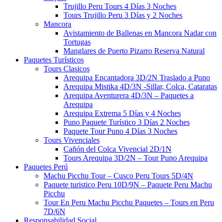
Trujillo Peru Tours​ 4 Días 3 Noches
Tours Trujillo Peru 3 Días y 2 Noches
Mancora
Avistamiento de Ballenas en Mancora Nadar con
Tortugas
Manglares de Puerto Pizarro Reserva Natural
Paquetes Turísticos
Tours Clasicos
Arequipa Encantadora 3D/2N Traslado a Puno
Arequipa Mistika 4D/3N -Sillar, Colca, Cataratas
Arequipa Aventurera 4D/3N – Paquetes a
Arequipa
Arequipa Extrema 5 Días y 4 Noches
Puno Paquete Turístico 3 Días 2 Noches
Paquete Tour Puno 4 Días 3 Noches
Tours Vivenciales
Cañón del Colca Vivencial 2D/1N
Tours Arequipa 3D/2N – Tour Puno Arequipa
Paquetes Perú
Machu Picchu Tour – Cusco Peru Tours 5D/4N
Paquete turistico Peru 10D/9N – Paquete Peru Machu
Picchu
Tour En Peru Machu Picchu Paquetes – Tours en Peru
7D/6N
Responsabilidad Social