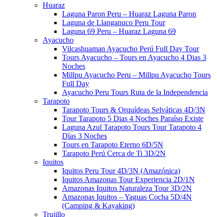
Huaraz
Laguna Paron Peru – Huaraz Laguna Paron
Laguna de Llanganuco Peru Tour
Laguna 69 Peru – Huaraz Laguna 69
Ayacucho
Vilcashuaman Ayacucho Perú Full Day Tour
Tours Ayacucho – Tours en Ayacucho 4 Dias 3
Noches
Millpu Ayacucho Peru – Millpu Ayacucho Tours
Full Day
Ayacucho Peru Tours Ruta de la Independencia
Tarapoto
Tarapoto Tours & Orquídeas Selváticas 4D/3N
Tour Tarapoto 5 Dias 4 Noches​​ Paraíso Existe
Laguna Azul Tarapoto Tours​ Tour Tarapoto 4
Días 3 Noches​​
Tours en Tarapoto Eterno 6D/5N
Tarapoto Perú Cerca de Ti 3D/2N
Iquitos
Iquitos Peru Tour 4D/3N (Amazónica)
Iquitos Amazonas Tour Experiencia 2D/1N
Amazonas Iquitos Naturaleza Tour 3D/2N
Amazonas Iquitos – Yaguas Cocha 5D/4N
(Camping & Kayaking)
Trujillo