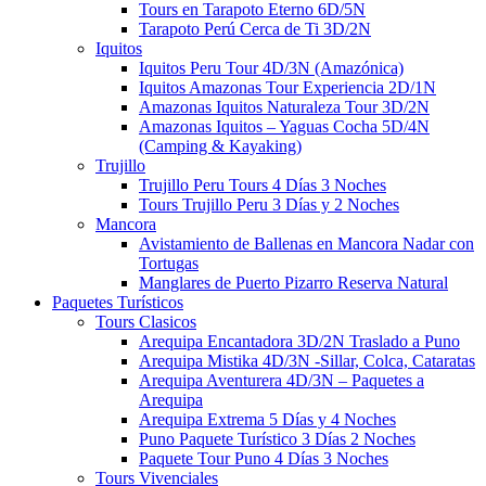
Tours en Tarapoto Eterno 6D/5N
Tarapoto Perú Cerca de Ti 3D/2N
Iquitos
Iquitos Peru Tour 4D/3N (Amazónica)
Iquitos Amazonas Tour Experiencia 2D/1N
Amazonas Iquitos Naturaleza Tour 3D/2N
Amazonas Iquitos – Yaguas Cocha 5D/4N
(Camping & Kayaking)
Trujillo
Trujillo Peru Tours​ 4 Días 3 Noches
Tours Trujillo Peru 3 Días y 2 Noches
Mancora
Avistamiento de Ballenas en Mancora Nadar con
Tortugas
Manglares de Puerto Pizarro Reserva Natural
Paquetes Turísticos
Tours Clasicos
Arequipa Encantadora 3D/2N Traslado a Puno
Arequipa Mistika 4D/3N -Sillar, Colca, Cataratas
Arequipa Aventurera 4D/3N – Paquetes a
Arequipa
Arequipa Extrema 5 Días y 4 Noches
Puno Paquete Turístico 3 Días 2 Noches
Paquete Tour Puno 4 Días 3 Noches
Tours Vivenciales