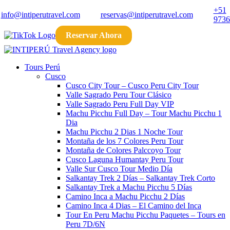
+51
info@intiperutravel.com
reservas@intiperutravel.com
9736
Reservar Ahora
Tours Perú
Cusco
Cusco City Tour​ – Cusco Peru City Tour​
Valle Sagrado Peru Tour Clásico
Valle Sagrado Peru Full Day VIP
Machu Picchu Full Day – Tour Machu Picchu 1
Dia
Machu Picchu 2 Dias 1 Noche​ Tour
Montaña de los 7 Colores Peru​ Tour
Montaña de Colores Palccoyo​ Tour
Cusco Laguna Humantay Peru Tour
Valle Sur Cusco Tour​ Medio Día
Salkantay Trek 2 Días – Salkantay Trek Corto
Salkantay Trek a Machu Picchu 5 Días
Camino Inca a Machu Picchu 2 Días
Camino Inca 4 Dias – El Camino del Inca​
Tour En Peru Machu Picchu Paquetes – Tours en
Peru 7D/6N