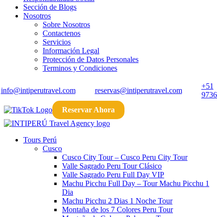
Sección de Blogs
Nosotros
Sobre Nosotros
Contactenos
Servicios
Información Legal
Protección de Datos Personales
Terminos y Condiciones
+51
info@intiperutravel.com
reservas@intiperutravel.com
9736
Reservar Ahora
Tours Perú
Cusco
Cusco City Tour​ – Cusco Peru City Tour​
Valle Sagrado Peru Tour Clásico
Valle Sagrado Peru Full Day VIP
Machu Picchu Full Day – Tour Machu Picchu 1
Dia
Machu Picchu 2 Dias 1 Noche​ Tour
Montaña de los 7 Colores Peru​ Tour