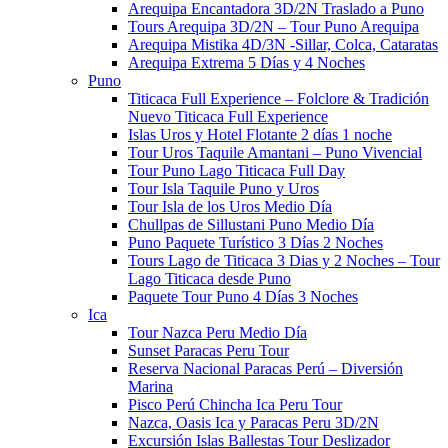
Arequipa Encantadora 3D/2N Traslado a Puno
Tours Arequipa 3D/2N – Tour Puno Arequipa
Arequipa Mistika 4D/3N -Sillar, Colca, Cataratas
Arequipa Extrema 5 Días y 4 Noches
Puno
Titicaca Full Experience – Folclore & Tradición
Nuevo Titicaca Full Experience
Islas Uros y Hotel Flotante 2 días 1 noche
Tour Uros Taquile Amantani​ – Puno Vivencial
Tour Puno Lago Titicaca Full Day
Tour Isla Taquile Puno y Uros
Tour Isla de los Uros Medio Día
Chullpas de Sillustani Puno Medio Día
Puno Paquete Turístico 3 Días 2 Noches
Tours Lago de Titicaca 3 Dias y 2 Noches – Tour
Lago Titicaca desde Puno
Paquete Tour Puno 4 Días 3 Noches
Ica
Tour Nazca Peru Medio Día
Sunset Paracas Peru Tour
Reserva Nacional Paracas Perú – Diversión
Marina
Pisco Perú Chincha Ica Peru Tour
Nazca, Oasis Ica y Paracas Peru 3D/2N
Excursión Islas Ballestas Tour Deslizador