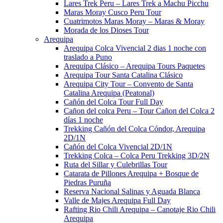
Lares Trek Peru – Lares Trek a Machu Picchu​
Maras Moray Cusco Peru Tour
Cuatrimotos Maras Moray – Maras & Moray
Morada de los Dioses Tour
Arequipa
Arequipa Colca Vivencial 2 dias 1 noche con
traslado a Puno
Arequipa Clásico – Arequipa Tours Paquetes​
Arequipa Tour Santa Catalina Clásico
Arequipa City Tour – Convento de Santa
Catalina Arequipa (Peatonal)
Cañón del Colca Tour Full Day
Cañon del colca Peru – Tour Cañon del Colca 2
días 1 noche
Trekking Cañón del Colca Cóndor, Arequipa
2D/1N
Cañón del Colca Vivencial 2D/1N
Trekking Colca – Colca Peru Trekking 3D/2N
Ruta del Sillar y Culebrillas Tour
Catarata de Pillones Arequipa + Bosque de
Piedras Puruña
Reserva Nacional Salinas y Aguada Blanca
Valle de Majes Arequipa Full Day
Rafting Rio Chili Arequipa – Canotaje Rio Chili
Arequipa