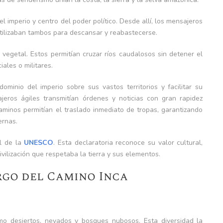
el imperio y centro del poder político. Desde allí, los mensajeros
Utilizaban tambos para descansar y reabastecerse.
vegetal. Estos permitían cruzar ríos caudalosos sin detener el
ales o militares.
dominio del imperio sobre sus vastos territorios y facilitar su
ajeros ágiles transmitían órdenes y noticias con gran rapidez
aminos permitían el traslado inmediato de tropas, garantizando
ernas.
al de la
UNESCO
. Esta declaratoria reconoce su valor cultural,
ivilización que respetaba la tierra y sus elementos.
rgo del Camino Inca
mo desiertos, nevados y bosques nubosos. Esta diversidad la