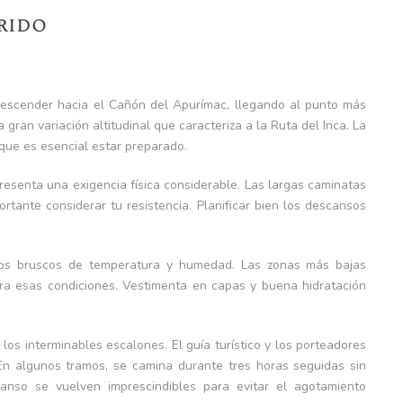
rido
descender hacia el Cañón del Apurímac, llegando al punto más
gran variación altitudinal que caracteriza a la Ruta del Inca. La
que es esencial estar preparado.
presenta una exigencia física considerable. Las largas caminatas
ortante considerar tu resistencia. Planificar bien los descansos
ios bruscos de temperatura y humedad. Las zonas más bajas
ara esas condiciones. Vestimenta en capas y buena hidratación
os interminables escalones. El guía turístico y los porteadores
 En algunos tramos, se camina durante tres horas seguidas sin
anso se vuelven imprescindibles para evitar el agotamiento