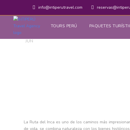
info@intiperutravel.com
reservas@intiper
TOURS PERÚ
PAQUETES TURÍSTI
19
Jose Digixonic
Uncategori
Descubre l
JUN
Cultura y
La Ruta del Inca es uno de los caminos más impresionan
de vida, se combina naturaleza con los bienes históricos 