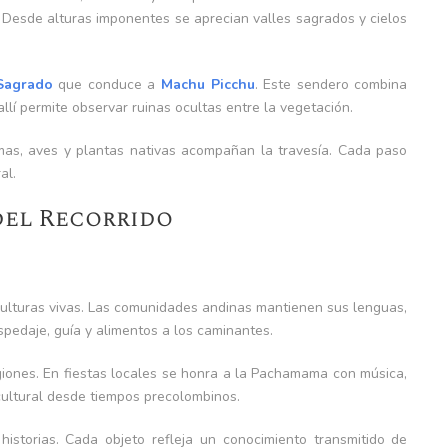
 Desde alturas imponentes se aprecian valles sagrados y cielos
Sagrado
que conduce a
Machu Picchu
. Este sendero combina
llí permite observar ruinas ocultas entre la vegetación.
amas, aves y plantas nativas acompañan la travesía. Cada paso
al.
del Recorrido
 culturas vivas. Las comunidades andinas mantienen sus lenguas,
spedaje, guía y alimentos a los caminantes.
giones. En fiestas locales se honra a la Pachamama con música,
cultural desde tiempos precolombinos.
historias. Cada objeto refleja un conocimiento transmitido de