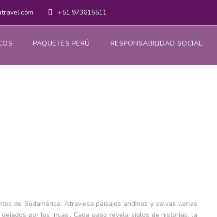
utravel.com
+51 973615511
COS
PAQUETES PERÚ
RESPONSABILIDAD SOCIAL
zed
0
a Ruta del Inca: H
 Aventura
tes de Sudamérica. Atraviesa paisajes andinos y selvas llenas
dejados por los Incas.. Cada paso revela siglos de historias, la