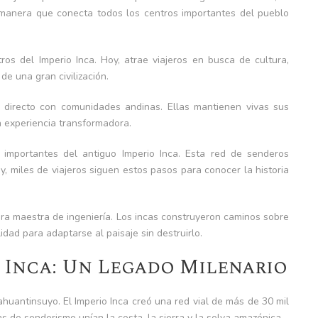
 manera que conecta todos los centros importantes del pueblo
os del Imperio Inca. Hoy, atrae viajeros en busca de cultura,
e una gran civilización.
 directo con comunidades andinas. Ellas mantienen vivas sus
a experiencia transformadora.
importantes del antiguo Imperio Inca. Esta red de senderos
 miles de viajeros siguen estos pasos para conocer la historia
ra maestra de ingeniería. Los incas construyeron caminos sobre
idad para adaptarse al paisaje sin destruirlo.
l Inca: Un Legado Milenario
huantinsuyo. El Imperio Inca creó una red vial de más de 30 mil
as de senderismo unían la costa, la sierra y la selva amazónica.