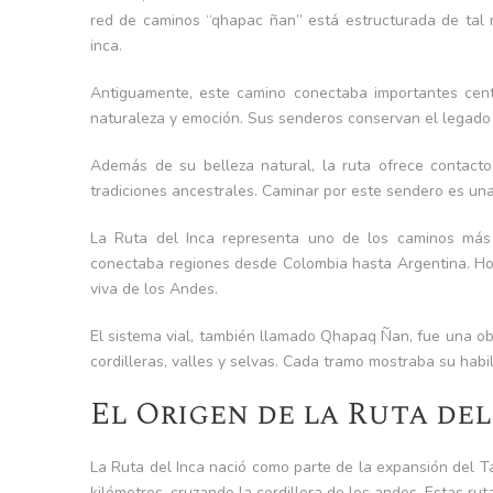
red de caminos “
qhapac ñan
” está estructurada de tal
inca.
Antiguamente, este camino conectaba importantes centr
naturaleza y emoción. Sus senderos conservan el legado d
Además de su belleza natural, la ruta ofrece contacto
tradiciones ancestrales. Caminar por este sendero es un
La Ruta del Inca representa uno de los caminos más 
conectaba regiones desde Colombia hasta Argentina. Hoy,
viva de los Andes.
El sistema vial, también llamado Qhapaq Ñan, fue una ob
cordilleras, valles y selvas. Cada tramo mostraba su habil
El Origen de la Ruta de
La Ruta del Inca nació como parte de la expansión del Ta
kilómetros, cruzando la cordillera de los andes. Estas rut