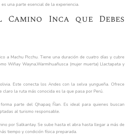
 es una parte esencial de la experiencia.
el Camino Inca que Debes
sico a Machu Picchu. Tiene una duración de cuatro días y cubre
 como Wiñay Wayna,
Warmihuañusca (mujer muerta)
Llactapata y
olivia. Este conecta los Andes con la selva yungueña. Ofrece
e claro la ruta más conocida es la que pasa por
Perú
.
 forma parte del Qhapaq Ñan. Es ideal para quienes buscan
ptadas al turismo responsable.
ino por Salkantay. Se sube hasta el abra hasta llegar a más de
más tiempo y condición física preparada.