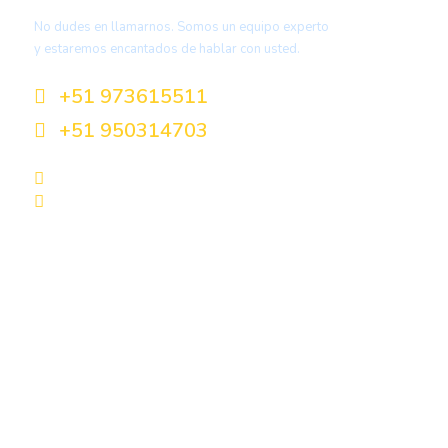
No dudes en llamarnos. Somos un equipo experto
y estaremos encantados de hablar con usted.
+51 973615511
+51 950314703
info@intiperutravel.com
reservas@intiperutravel.com