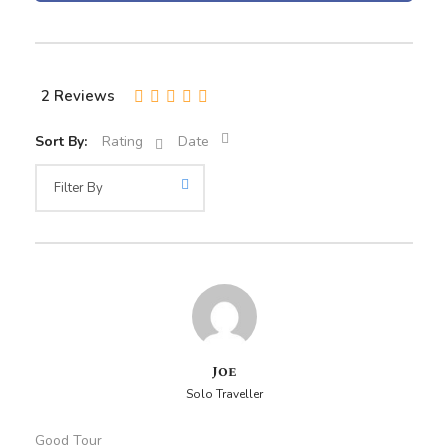
miradores con vistas panorámicas de la ciudad.
Durante nuestro recorrido por el Valle Sagrado de los
Incas, descubriremos los pintorescos pueblos de Pisac y
2 Reviews
Ollantaytambo, rodeados de montañas imponentes.
Caminaremos entre terrazas agrícolas, mercados
Sort By:
Rating
Date
artesanales y sitios arqueológicos que aún conservan el
espíritu inca. Cada rincón del valle mostrará su belleza
única y su energía ancestral.
Al día siguiente, tomaremos el tren hacia Aguas
Calientes, un encantador pueblo al pie de la montaña
sagrada. Desde allí, ascenderemos hasta el majestuoso
Santuario de Machu Picchu, una de las siete maravillas
del mundo moderno. Tendremos tiempo para explorar sus
templos, andenes y escalinatas, y disfrutar de vistas
Joe
espectaculares desde cada punto.
Solo Traveller
También podremos elegir visitar la impresionante
Good Tour