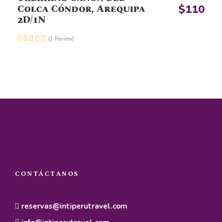
Colca Cóndor, Arequipa
$110
Sombrero, gorra y gafas de sol
2D/1N
Protector solar y repelente de insectos
(1 Review)
Botella de agua reutilizable
Snacks energéticos y frutas secas
Zapatos o botas cómodas para caminar
Cámara fotográfica o teléfono con batería
adicional
Dinero en efectivo (soles peruanos) para gastos
personales
Medicinas personales y botiquín básico
Mochila pequeña para excursiones diarias
CONTÁCTANOS
reservas@intiperutravel.com