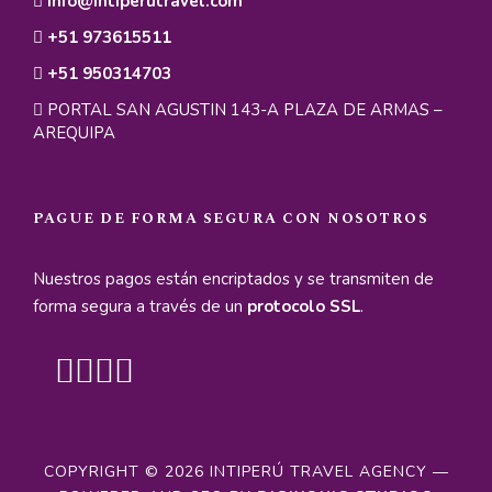
info@intiperutravel.com
+51 973615511
Intinerario
+51 950314703
PORTAL SAN AGUSTIN 143-A PLAZA DE ARMAS –
AREQUIPA
Day 1
Bienvenida a Cusco / City Tour
Cusco
PAGUE DE FORMA SEGURA CON NOSOTROS
Llegaremos a la ciudad de Cusco, situada a 3,400
metros sobre el nivel del mar. Después del
Nuestros pagos están encriptados y se transmiten de
traslado al hotel, descansamos y nos adaptamos
forma segura a través de un
protocolo SSL
.
a la altura.
Por la tarde, comenzamos el City Tour Cusco,
explorando la herencia viva del Imperio Inca.
Visitaremos el Templo del Sol (Qorikancha),
centro espiritual del antiguo Tawantinsuyo.
Luego, recorreremos las fortalezas de
COPYRIGHT © 2026 INTIPERÚ TRAVEL AGENCY —
Sacsayhuamán, Q’enqo, Puca Pucara y