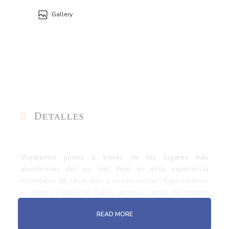
Gallery
Detalles
Viajaremos juntos a través de los lugares más
asombrosos del sur del Perú en esta experiencia
inolvidable de cinco días y cuatro noches. Exploraremos
la mágica Ciudad de Cusco, antigua capital del Imperio
Inca, y su encantadora Plaza de Armas, donde la historia
READ MORE
y la cultura cobran vida. En este Cusco City Tour,
visitaremos templos sagrados, fortalezas de piedra y