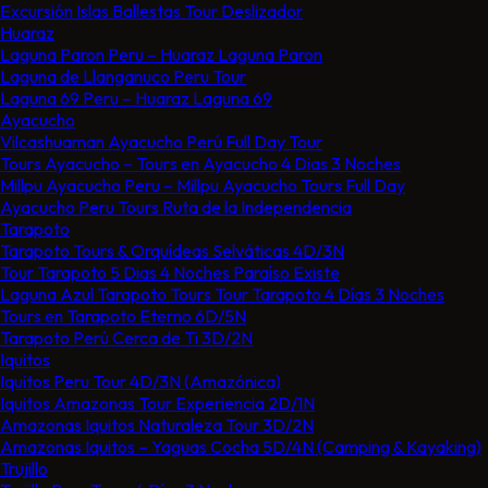
Excursión Islas Ballestas Tour Deslizador
Huaraz
Laguna Paron Peru – Huaraz Laguna Paron
Laguna de Llanganuco Peru Tour
Laguna 69 Peru – Huaraz Laguna 69
Ayacucho
Vilcashuaman Ayacucho Perú Full Day Tour
Tours Ayacucho – Tours en Ayacucho 4 Dias 3 Noches
Millpu Ayacucho Peru – Millpu Ayacucho Tours Full Day
Ayacucho Peru Tours Ruta de la Independencia
Tarapoto
Tarapoto Tours & Orquídeas Selváticas 4D/3N
Tour Tarapoto 5 Dias 4 Noches​​ Paraíso Existe
Laguna Azul Tarapoto Tours​ Tour Tarapoto 4 Días 3 Noches​​
Tours en Tarapoto Eterno 6D/5N
Tarapoto Perú Cerca de Ti 3D/2N
Iquitos
Iquitos Peru Tour 4D/3N (Amazónica)
Iquitos Amazonas Tour Experiencia 2D/1N
Amazonas Iquitos Naturaleza Tour 3D/2N
Amazonas Iquitos – Yaguas Cocha 5D/4N (Camping & Kayaking)
Trujillo