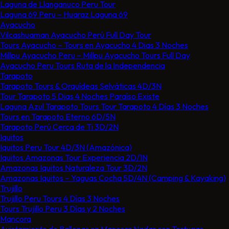
Laguna de Llanganuco Peru Tour
Laguna 69 Peru – Huaraz Laguna 69
Ayacucho
Vilcashuaman Ayacucho Perú Full Day Tour
Tours Ayacucho – Tours en Ayacucho 4 Dias 3 Noches
Millpu Ayacucho Peru – Millpu Ayacucho Tours Full Day
Ayacucho Peru Tours Ruta de la Independencia
Tarapoto
Tarapoto Tours & Orquídeas Selváticas 4D/3N
Tour Tarapoto 5 Dias 4 Noches​​ Paraíso Existe
Laguna Azul Tarapoto Tours​ Tour Tarapoto 4 Días 3 Noches​​
Tours en Tarapoto Eterno 6D/5N
Tarapoto Perú Cerca de Ti 3D/2N
Iquitos
Iquitos Peru Tour 4D/3N (Amazónica)
Iquitos Amazonas Tour Experiencia 2D/1N
Amazonas Iquitos Naturaleza Tour 3D/2N
Amazonas Iquitos – Yaguas Cocha 5D/4N (Camping & Kayaking)
Trujillo
Trujillo Peru Tours​ 4 Días 3 Noches
Tours Trujillo Peru 3 Días y 2 Noches
Mancora