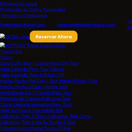
Información Legal
Protección de Datos Personales
Terminos y Condiciones
+5
nfo@intiperutravel.com
reservas@intiperutravel.com
97
Reservar Ahora
Tours Perú
Cusco
Cusco City Tour​ – Cusco Peru City Tour​
Valle Sagrado Peru Tour Clásico
Valle Sagrado Peru Full Day VIP
Machu Picchu Full Day – Tour Machu Picchu 1 Dia
Machu Picchu 2 Dias 1 Noche​ Tour
Montaña de los 7 Colores Peru​ Tour
Montaña de Colores Palccoyo​ Tour
Cusco Laguna Humantay Peru Tour
Valle Sur Cusco Tour​ Medio Día
Salkantay Trek 2 Días – Salkantay Trek Corto
Salkantay Trek a Machu Picchu 5 Días
Camino Inca a Machu Picchu 2 Días