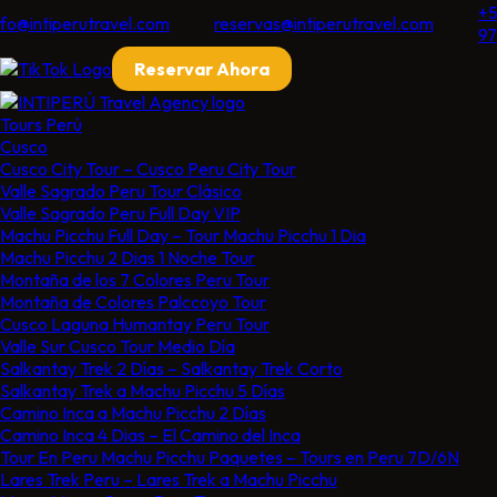
+5
nfo@intiperutravel.com
reservas@intiperutravel.com
97
Reservar Ahora
Tours Perú
Cusco
Cusco City Tour​ – Cusco Peru City Tour​
Valle Sagrado Peru Tour Clásico
Valle Sagrado Peru Full Day VIP
Machu Picchu Full Day – Tour Machu Picchu 1 Dia
Machu Picchu 2 Dias 1 Noche​ Tour
Montaña de los 7 Colores Peru​ Tour
Montaña de Colores Palccoyo​ Tour
Cusco Laguna Humantay Peru Tour
Valle Sur Cusco Tour​ Medio Día
Salkantay Trek 2 Días – Salkantay Trek Corto
Salkantay Trek a Machu Picchu 5 Días
Camino Inca a Machu Picchu 2 Días
Camino Inca 4 Dias – El Camino del Inca​
Tour En Peru Machu Picchu Paquetes – Tours en Peru 7D/6N
Lares Trek Peru – Lares Trek a Machu Picchu​