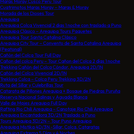
Maras Moray Cusco Peru Tour
Cuatrimotos Maras Moray – Maras & Moray
Morada de los Dioses Tour
Arequipa
Arequipa Colca Vivencial 2 dias 1 noche con traslado a Puno
Arequipa Clásico – Arequipa Tours Paquetes​
Arequipa Tour Santa Catalina Clásico
Arequipa City Tour – Convento de Santa Catalina Arequipa
(Peatonal)
Cañón del Colca Tour Full Day
Cañon del colca Peru – Tour Cañon del Colca 2 días 1 noche
Trekking Cañón del Colca Cóndor, Arequipa 2D/1N
Cañón del Colca Vivencial 2D/1N
Trekking Colca – Colca Peru Trekking 3D/2N
Ruta del Sillar y Culebrillas Tour
Catarata de Pillones Arequipa + Bosque de Piedras Puruña
Reserva Nacional Salinas y Aguada Blanca
Valle de Majes Arequipa Full Day
Rafting Rio Chili Arequipa – Canotaje Rio Chili Arequipa
Arequipa Encantadora 3D/2N Traslado a Puno
Tours Arequipa 3D/2N – Tour Puno Arequipa
Arequipa Mistika 4D/3N -Sillar, Colca, Cataratas
Arequipa Extrema 5 Días y 4 Noches