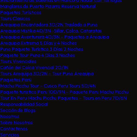
Avistamiento de Ballenas en Mancora Nadar con Tortugas
Manglares de Puerto Pizarro Reserva Natural
Paquetes Turísticos
Tours Clasicos
Arequipa Encantadora 3D/2N Traslado a Puno
Arequipa Mistika 4D/3N -Sillar, Colca, Cataratas
Arequipa Aventurera 4D/3N – Paquetes a Arequipa
Arequipa Extrema 5 Días y 4 Noches
Puno Paquete Turístico 3 Días 2 Noches
Paquete Tour Puno 4 Días 3 Noches
Tours Vivenciales
Cañón del Colca Vivencial 2D/1N
Tours Arequipa 3D/2N – Tour Puno Arequipa
Paquetes Perú
Machu Picchu Tour – Cusco Peru Tours 5D/4N
Paquete turistico Peru 10D/9N – Paquete Peru Machu Picchu
Tour En Peru Machu Picchu Paquetes – Tours en Peru 7D/6N
Responsabilidad Social
Sección de Blogs
Nosotros
Sobre Nosotros
Contactenos
Servicios