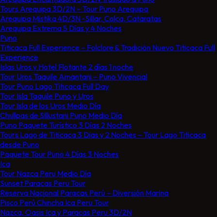
Tours Arequipa 3D/2N – Tour Puno Arequipa
Arequipa Mistika 4D/3N -Sillar, Colca, Cataratas
Arequipa Extrema 5 Días y 4 Noches
Puno
Titicaca Full Experience – Folclore & Tradición Nuevo Titicaca Full
Experience
Islas Uros y Hotel Flotante 2 días 1 noche
Tour Uros Taquile Amantani​ – Puno Vivencial
Tour Puno Lago Titicaca Full Day
Tour Isla Taquile Puno y Uros
Tour Isla de los Uros Medio Día
Chullpas de Sillustani Puno Medio Día
Puno Paquete Turístico 3 Días 2 Noches
Tours Lago de Titicaca 3 Dias y 2 Noches – Tour Lago Titicaca
desde Puno
Paquete Tour Puno 4 Días 3 Noches
Ica
Tour Nazca Peru Medio Día
Sunset Paracas Peru Tour
Reserva Nacional Paracas Perú – Diversión Marina
Pisco Perú Chincha Ica Peru Tour
Nazca, Oasis Ica y Paracas Peru 3D/2N