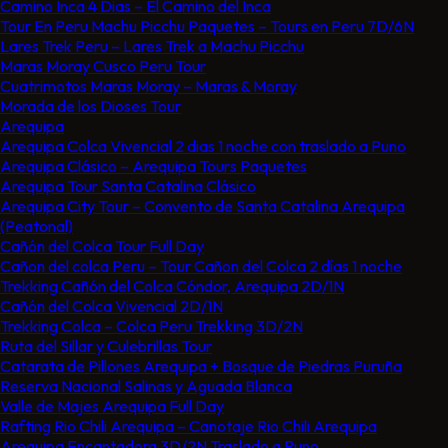
Camino Inca 4 Dias – El Camino del Inca​
Tour En Peru Machu Picchu Paquetes – Tours en Peru 7D/6N
Lares Trek Peru – Lares Trek a Machu Picchu​
Maras Moray Cusco Peru Tour
Cuatrimotos Maras Moray – Maras & Moray
Morada de los Dioses Tour
Arequipa
Arequipa Colca Vivencial 2 dias 1 noche con traslado a Puno
Arequipa Clásico – Arequipa Tours Paquetes​
Arequipa Tour Santa Catalina Clásico
Arequipa City Tour – Convento de Santa Catalina Arequipa
(Peatonal)
Cañón del Colca Tour Full Day
Cañon del colca Peru – Tour Cañon del Colca 2 días 1 noche
Trekking Cañón del Colca Cóndor, Arequipa 2D/1N
Cañón del Colca Vivencial 2D/1N
Trekking Colca – Colca Peru Trekking 3D/2N
Ruta del Sillar y Culebrillas Tour
Catarata de Pillones Arequipa + Bosque de Piedras Puruña
Reserva Nacional Salinas y Aguada Blanca
Valle de Majes Arequipa Full Day
Rafting Rio Chili Arequipa – Canotaje Rio Chili Arequipa
Arequipa Encantadora 3D/2N Traslado a Puno